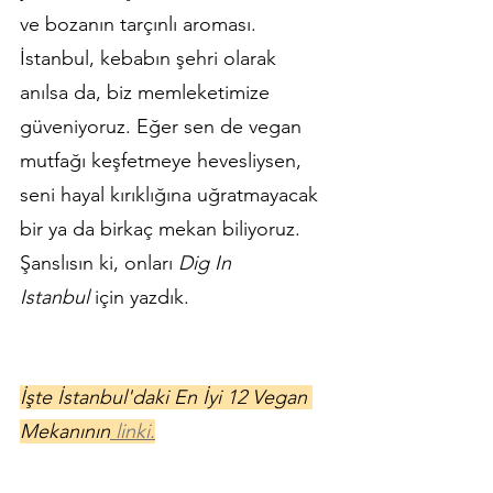
ve bozanın tarçınlı aroması. 
İstanbul, kebabın şehri olarak 
anılsa da, biz memleketimize 
güveniyoruz. Eğer sen de vegan 
mutfağı keşfetmeye hevesliysen, 
seni hayal kırıklığına uğratmayacak 
bir ya da birkaç mekan biliyoruz. 
Şanslısın ki, onları 
Dig In 
Istanbul
 için yazdık.
İşte İstanbul'daki En İyi 12 Vegan 
Mekanının
 linki.